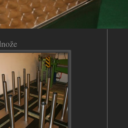
dnože