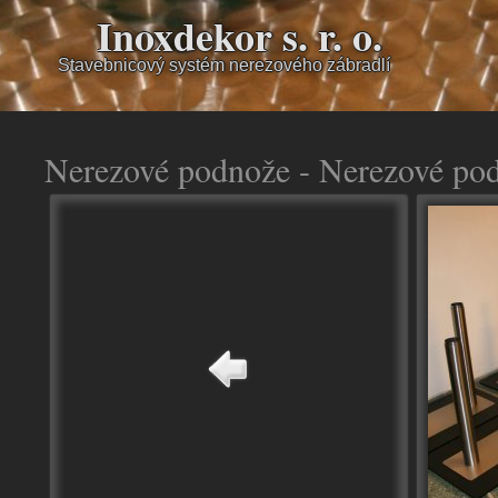
Inoxdekor s. r. o.
Stavebnicový systém nerezového zábradlí
Nerezové podnože - Nerezové po