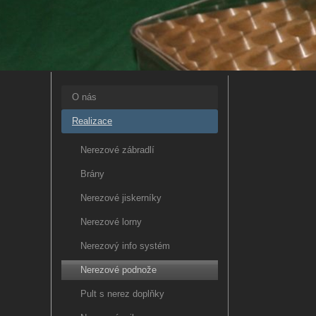
O nás
Realizace
Nerezové zábradlí
Brány
Nerezové jiskerníky
Nerezové lorny
Nerezový info systém
Nerezové podnože
Pult s nerez doplňky