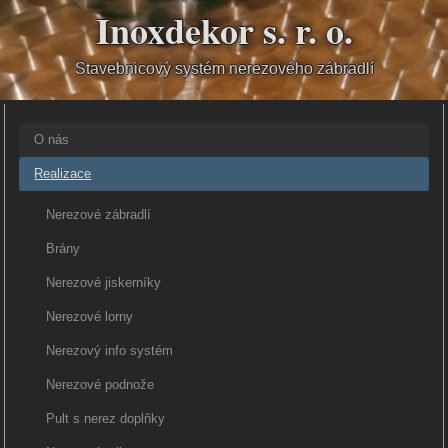
Inoxdekor s. r. o.
Stavebnicový systém nerezového zábradlí
O nás
Realizace
Nerezové zábradlí
Brány
Nerezové jiskerníky
Nerezové lorny
Nerezový info systém
Nerezové podnože
Pult s nerez doplňky