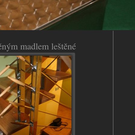
věným madlem leštěné