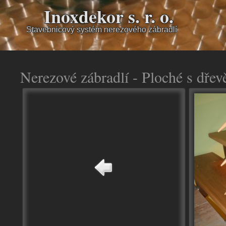
Inoxdekor s. r. o.
Stavebnicový systém nerezového zábradlí
Nerezové zábradlí - Ploché s dře