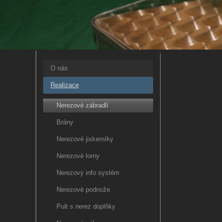
O nás
Realizace
Nerezové zábradlí
Brány
Nerezové jiskerníky
Nerezové lorny
Nerezový info systém
Nerezové podnože
Pult s nerez doplňky